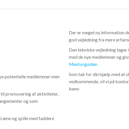
Der er meget ny information de
god vejledning fra mere erfa
Den tekniske vejledning tager 
med de nye medlemmer og give 
Mentorguiden
Som tak for din hjælp med at s
e nye potentielle medlemmer men
vedkommende, vil vi på kontore
bane-
il promovering af aktiviteter,
rrangementer og som
træne og spille med faddere