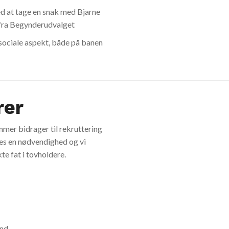
d at tage en snak med Bjarne
 fra Begynderudvalget
 sociale aspekt, både på banen
rer
mmer bidrager til rekruttering
des en nødvendighed og vi
kte fat i tovholdere.
and