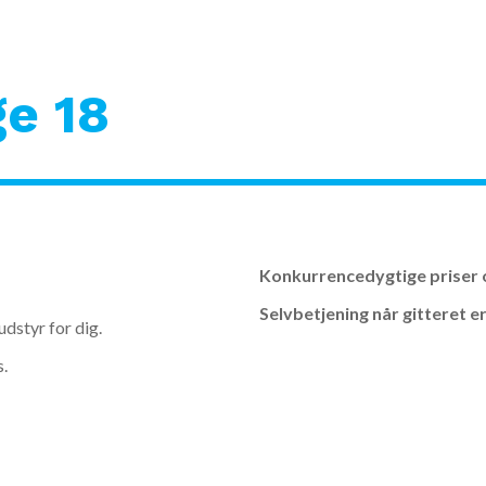
e 18
Konkurrencedygtige priser o
Selvbetjening når gitteret 
udstyr for dig.
s.