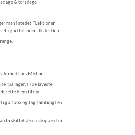
onsdage & torsdage
er man i stedet “Lektioner
t i god tid inden din lektion.
range.
aftale med Lars Michael.
er på lager, til de laveste
lt rette hjem til dig.
d i golfbox og tag samtidigt en
an få skiftet dem i shoppen fra