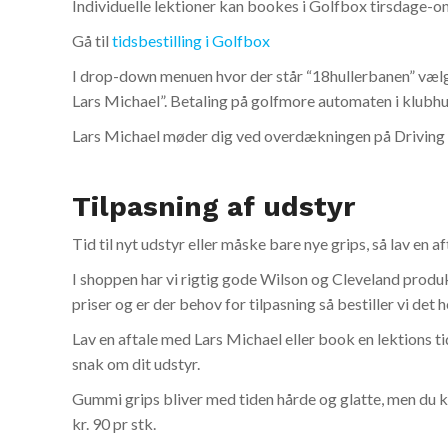
Individuelle lektioner kan bookes i Golfbox tirsdage-
Gå til
tidsbestilling i Golfbox
I drop-down menuen hvor der står “18hullerbanen” vælg
Lars Michael”. Betaling på golfmore automaten i klubhuse
Lars Michael møder dig ved overdækningen på Driving 
Tilpasning af udstyr
Tid til nyt udstyr eller måske bare nye grips, så lav en 
I shoppen har vi rigtig gode Wilson og Cleveland produkt
priser og er der behov for tilpasning så bestiller vi det he
Lav en aftale med Lars Michael eller book en lektions ti
snak om dit udstyr.
Gummi grips bliver med tiden hårde og glatte, men du k
kr. 90 pr stk.